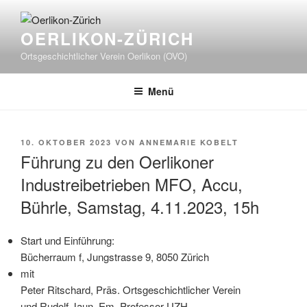
Zum
Inhalt
OERLIKON-ZÜRICH
springen
Ortsgeschichtlicher Verein Oerlikon (OVO)
Menü
VERÖFFENTLICHT
10. OKTOBER 2023
VON
ANNEMARIE KOBELT
AM
Führung zu den Oerlikoner
Industreibetrieben MFO, Accu,
Bührle, Samstag, 4.11.2023, 15h
Start und Einführung:
Bücherraum f, Jungstrasse 9, 8050 Zürich
mit
Peter Ritschard, Präs. Ortsgeschichtlicher Verein
und Rudolf Jaun, Em. Professor UZH