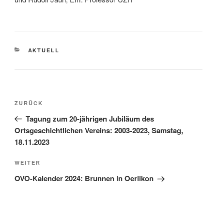
KATEGORIEN
AKTUELL
Beitragsnavigation
Vorheriger
ZURÜCK
Beitrag
Tagung zum 20-jährigen Jubiläum des
Ortsgeschichtlichen Vereins: 2003-2023, Samstag,
18.11.2023
Nächster
WEITER
Beitrag
OVO-Kalender 2024: Brunnen in Oerlikon